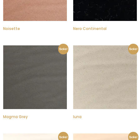
Noisette
Nero Continental
Sale!
Sale!
Magma Grey
luna
Sale!
Sale!